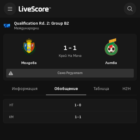
Qualification Rd. 2: Group B2
Международни
1 - 1
Край На Мача
Молдова
Литва
Само Резултат
Информация
Обобщение
Таблица
H2H
HT
1
-
0
КМ
1
-
1