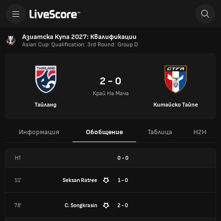
Азиатска Купа 2027: Квалификации
Asian Cup: Qualification: 3rd Round: Group D
2 - 0
Край На Мача
Тайланд
Китайско Тайпе
Информация
Обобщение
Таблица
H2H
HT
0
-
0
51'
Seksan Ratree
1 - 0
78'
C. Songkrasin
2 - 0