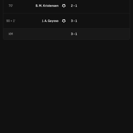
70'
B. M. Kristensen
2 - 1
90 + 1'
J. A. Gayoso
3 - 1
КМ
3
-
1