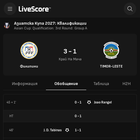
Азиатска Купа 2027: Квалификации
Asian Cup: Qualification: 3rd Round: Group A
3 - 1
Край На Мача
Филипини
TIMOR-LESTE
Информация
Обобщение
Таблица
H2H
45 + 1'
0 - 1
Joao Rangel
HT
0
-
1
46'
J. D. Tabinas
1 - 1