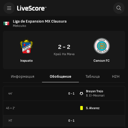
Liga de Expansion MX Clausura
Мексико
2 - 2
Край На Мача
Irapuato
Cancun FC
Информация
Обобщение
Таблица
H2H
Brayan Trejo
44'
0 - 1
B. El-Mesmari
45 + 2'
S. Alvarez
HT
0
-
1