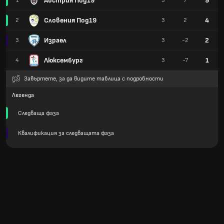
Австрия Под19
9
1
3
7
Словения Под19
4
2
3
2
Израел
2
3
3
-2
Люксембург
1
4
3
-7
Завъртете, за да видите таблица с подробности
Легенда
Следваща фаза
Квалификация за следващата фаза