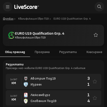
Футбол
Квалификация Евро П19
EURO U19 Qualification Grp. 4
EURO U19 Qualification Grp. 4
Квалификация Евро П19
Любими
Общ преглед
Програма
Резултати
Класиране
Резултати
Проследи най-новите EURO U19 Qualification Grp. 4 събития
3
Австрия Под19
14 ОКТ
КМ
1
Израел
1
Люксембург
14 ОКТ
КМ
4
Словения Под19