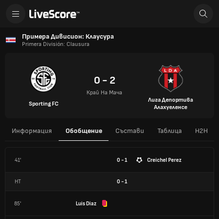
Примера Дивисион: Клаусура
Primera División: Clausura
0 - 2
Край На Мача
Лига Депортива
Sporting FC
Алахуеленсе
Информация
Обобщение
Състави
Таблица
H2H
41'
0 - 1
Creichel Perez
HT
0
-
1
85'
Luis Diaz