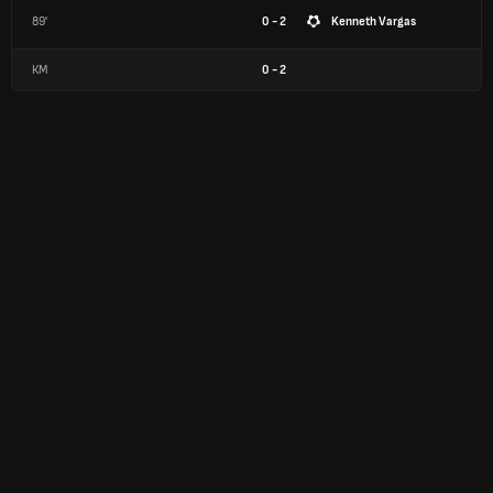
89'
0 - 2
Kenneth Vargas
КМ
0
-
2