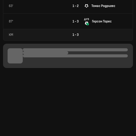
63'
1 - 2
Томас Родригес
ДУЗ
87'
1 - 3
Герсон Торес
КМ
1
-
3