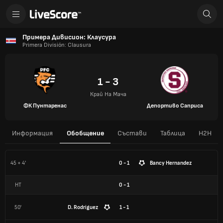
Примера Дивисион: Клаусура
Primera División: Clausura
1 - 3
Край На Мача
ФК Пунтаренас
Депортиво Саприса
Информация
Обобщение
Състави
Таблица
H2H
45 + 4'
0 - 1
Bancy Hernandez
HT
0
-
1
50'
D. Rodriguez
1 - 1