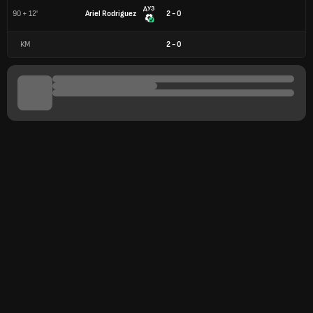
ДУЗ
90 + 12'
Ariel Rodriguez
2 - 0
КМ
2
-
0