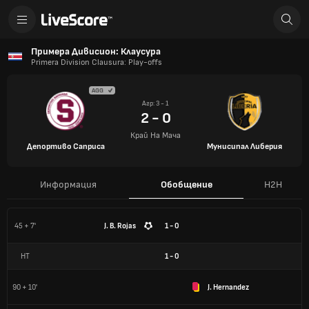
Примера Дивисион: Клаусура
Primera Division Clausura: Play-offs
AGG
Агр: 3 - 1
2 - 0
Край На Мача
Депортиво Саприса
Мунисипал Либерия
Информация
Обобщение
H2H
45 + 7'
J. B. Rojas
1 - 0
HT
1
-
0
90 + 10'
J. Hernandez