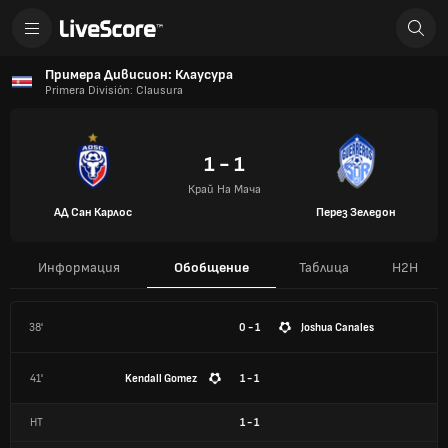
Примера Дивисион: Клаусура
Primera División: Clausura
1 - 1
Край На Мача
АД Сан Карлос
Перез Зеледон
Информация
Обобщение
Таблица
H2H
38'
0 - 1
Joshua Canales
41'
Kendall Gomez
1 - 1
HT
1
-
1