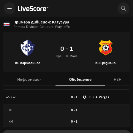
Примера Дивисион: Клаусура
Primera Division Clausura: Play-offs
0 - 1
Край На Мача
КС Картагинес
КС Ередиано
Информация
Обобщение
H2H
45 + 4'
0 - 1
E. F. A. Vargas
HT
0
-
1
КМ
0
-
1