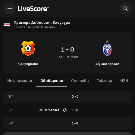
Примера Дивисион: Клаусура
Primera División: Clausura
1 - 0
Край На Мача
КС Ередиано
АД Сан Карлос
Информация
Обобщение
Състави
Таблица
H2H
HT
0
-
0
85'
M. Hernandez
1 - 0
КМ
1
-
0