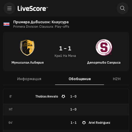
Примера Дивисион: Клаусура
Primera Division Clausura: Play-offs
1 - 1
Край На Мача
Мунисипал Либерия
Депортиво Саприса
Информация
Обобщение
H2H
8'
Thobias Arevalo
1 - 0
HT
1
-
0
64'
1 - 1
Ariel Rodriguez