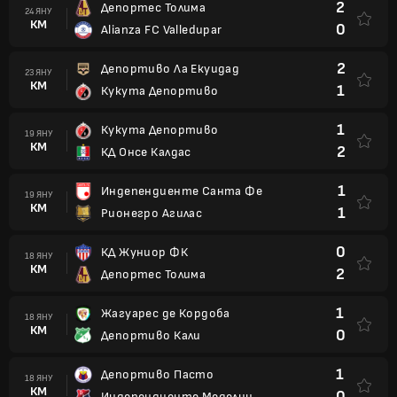
2
Депортес Толима
24 ЯНУ
КМ
0
Alianza FC Valledupar
2
Депортиво Ла Екуидад
23 ЯНУ
КМ
1
Кукута Депортиво
1
Кукута Депортиво
19 ЯНУ
КМ
2
КД Онсе Калдас
1
Индепендиенте Санта Фе
19 ЯНУ
КМ
1
Рионегро Агилас
0
КД Жуниор ФК
18 ЯНУ
КМ
2
Депортес Толима
1
Жагуарес де Кордоба
18 ЯНУ
КМ
0
Депортиво Кали
1
Депортиво Пасто
18 ЯНУ
КМ
0
Индепендиенте Меделин