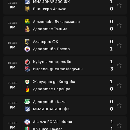
1
МИЛИОНАРИОС ФК
11 ФЕВ
КМ
0
Рионегро Агилас
0
Атлетико Букараманга
11 ФЕВ
КМ
0
Депортес Толима
0
Лланерос ФК
10 ФЕВ
КМ
1
Депортиво Пасто
1
Кукута Депортиво
10 ФЕВ
КМ
3
Индепендиенте Меделин
1
Жагуарес де Кордоба
09 ФЕВ
КМ
0
Депортес Парейра
0
Депортиво Кали
08 ФЕВ
КМ
0
МИЛИОНАРИОС ФК
1
Alianza FC Valledupar
08 ФЕВ
КМ
1
КД Онсе Калдас