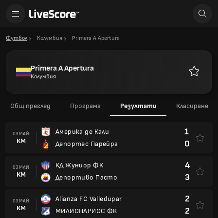
Футбол
Колумбия
Primera A Apertura
Primera A Apertura
Колумбия
Любими
Общ преглед
Програма
Резултати
Класиране
1
Америка де Кали
03 МАЙ
КМ
0
Депортес Парейра
4
КД Жуниор ФК
03 МАЙ
КМ
3
Депортиво Пасто
2
Alianza FC Valledupar
03 МАЙ
КМ
2
МИЛИОНАРИОС ФК