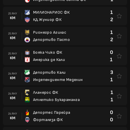
1
МИЛИОНАРИОС ФК
25 ЯНУ
КМ
2
КД Жуниор ФК
1
Рионегро Агилас
25 ЯНУ
КМ
2
Депортиво Пасто
0
Бояка Чико ФК
25 ЯНУ
КМ
1
Америка де Кали
3
Депортиво Кали
24 ЯНУ
КМ
1
Индепендиенте Меделин
1
Лланерос ФК
24 ЯНУ
КМ
1
Атлетико Букараманга
0
Депортес Парейра
24 ЯНУ
КМ
0
Форталеза ФК