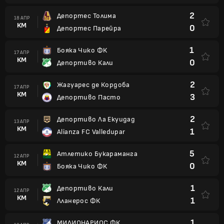
2
Депортес Толима
18 АПР
КМ
0
Депортес Парейра
1
Бояка Чико ФК
17 АПР
КМ
0
Депортиво Кали
2
Жагуарес де Кордоба
17 АПР
КМ
3
Депортиво Пасто
2
Депортиво Ла Екуидад
13 АПР
КМ
1
Alianza FC Valledupar
5
Атлетико Букараманга
12 АПР
КМ
0
Бояка Чико ФК
1
Депортиво Кали
12 АПР
КМ
1
Лланерос ФК
1
МИЛИОНАРИОС ФК