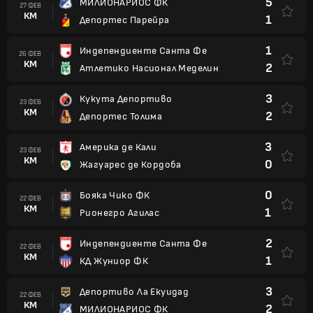
5
МИЛИОНАРИОС ФК
27 ФЕВ
КМ
1
Депортес Парейра
1
Индепендиенте Санта Фе
26 ФЕВ
КМ
2
Атлетико Насионал Меделин
3
Кукута Депортиво
23 ФЕВ
КМ
2
Депортес Толима
3
Америка де Кали
23 ФЕВ
КМ
0
Жагуарес де Кордоба
0
Бояка Чико ФК
22 ФЕВ
КМ
1
Рионегро Агилас
2
Индепендиенте Санта Фе
22 ФЕВ
КМ
1
КД Жуниор ФК
3
Депортиво Ла Екуидад
22 ФЕВ
КМ
2
МИЛИОНАРИОС ФК