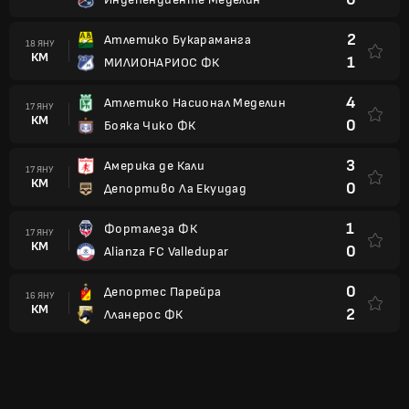
2
Атлетико Букараманга
18 ЯНУ
КМ
1
МИЛИОНАРИОС ФК
4
Атлетико Насионал Меделин
17 ЯНУ
КМ
0
Бояка Чико ФК
3
Америка де Кали
17 ЯНУ
КМ
0
Депортиво Ла Екуидад
1
Форталеза ФК
17 ЯНУ
КМ
0
Alianza FC Valledupar
0
Депортес Парейра
16 ЯНУ
КМ
2
Лланерос ФК