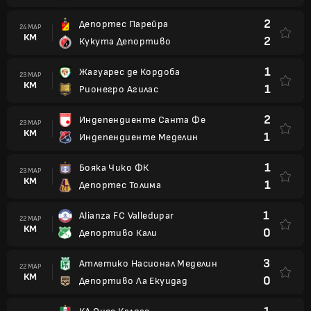
2
Депортес Парейра
24 МАР
КМ
2
Кукута Депортиво
1
Жагуарес де Кордоба
23 МАР
КМ
1
Рионегро Агилас
2
Индепендиенте Санта Фе
23 МАР
КМ
1
Индепендиенте Меделин
1
Бояка Чико ФК
23 МАР
КМ
1
Депортес Толима
1
Alianza FC Valledupar
22 МАР
КМ
0
Депортиво Кали
3
Атлетико Насионал Меделин
22 МАР
КМ
0
Депортиво Ла Екуидад