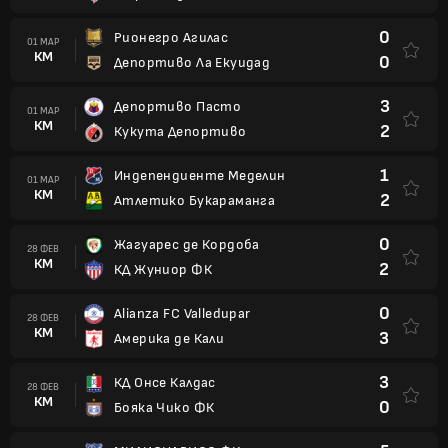
0
Рионегро Агилас
01 МАР
КМ
0
Депортиво Ла Екуидад
3
Депортиво Пасто
01 МАР
КМ
2
Кукута Депортиво
1
Индепендиенте Меделин
01 МАР
КМ
2
Атлетико Букараманга
0
Жагуарес де Кордоба
28 ФЕВ
КМ
2
КД Жуниор ФК
0
Alianza FC Valledupar
28 ФЕВ
КМ
3
Америка де Кали
3
КД Онсе Калдас
28 ФЕВ
КМ
0
Бояка Чико ФК