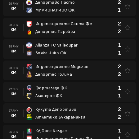
2
Депортиво Пасто
29 ЯНУ
КМ
1
МИЛИОНАРИОС ФК
2
Индепендиенте Санта Фе
28 ЯНУ
КМ
2
Депортес Парейра
1
Alianza FC Valledupar
28 ЯНУ
КМ
1
Бояка Чико ФК
2
Индепендиенте Меделин
28 ЯНУ
КМ
2
Депортес Толима
1
Форталеза ФК
27 ЯНУ
КМ
1
Лланерос ФК
2
Кукута Депортиво
27 ЯНУ
КМ
2
Атлетико Букараманга
1
КД Онсе Калдас
26 ЯНУ
КМ
1
Индепендиенте Санта Фе