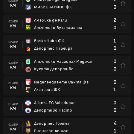
02 АПР
КМ
0
МИЛИОНАРИОС ФК
2
Америка де Кали
02 АПР
КМ
0
Атлетико Букараманга
1
Бояка Чико ФК
02 АПР
КМ
0
Депортес Парейра
0
Атлетико Насионал Меделин
02 АПР
КМ
0
Кукута Депортиво
0
Индепендиенте Санта Фе
01 АПР
КМ
1
Лланерос ФК
0
Alianza FC Valledupar
01 АПР
КМ
0
Депортиво Пасто
4
Депортес Толима
01 АПР
КМ
1
Рионегро Агилас