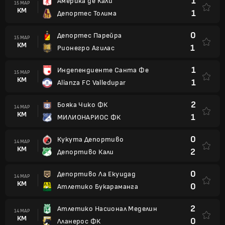
1
Америка де Кали
15 МАР
КМ
1
Депортес Толима
0
Депортес Парейра
15 МАР
КМ
1
Рионегро Агилас
1
Индепендиенте Санта Фе
15 МАР
КМ
1
Alianza FC Valledupar
2
Бояка Чико ФК
14 МАР
КМ
1
МИЛИОНАРИОС ФК
0
Кукута Депортиво
14 МАР
КМ
2
Депортиво Кали
0
Депортиво Ла Екуидад
14 МАР
КМ
0
Атлетико Букараманга
2
Атлетико Насионал Меделин
14 МАР
КМ
0
Лланерос ФК