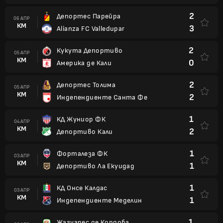
2
Депортес Парейра
06 АПР
КМ
3
Alianza FC Valledupar
2
Кукута Депортиво
05 АПР
КМ
0
Америка де Кали
2
Депортес Толима
05 АПР
КМ
2
Индепендиенте Санта Фе
1
КД Жуниор ФК
04 АПР
КМ
2
Депортиво Кали
1
Форталеза ФК
03 АПР
КМ
1
Депортиво Ла Екуидад
1
КД Онсе Калдас
03 АПР
КМ
1
Индепендиенте Меделин
1
Жагуарес де Кордоба