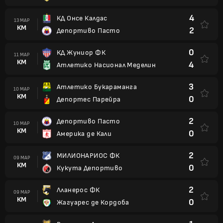
4
КД Онсе Калдас
13 МАР
КМ
2
Депортиво Пасто
0
КД Жуниор ФК
11 МАР
КМ
4
Атлетико Насионал Меделин
3
Атлетико Букараманга
10 МАР
КМ
0
Депортес Парейра
2
Депортиво Пасто
10 МАР
КМ
0
Америка де Кали
2
МИЛИОНАРИОС ФК
09 МАР
КМ
0
Кукута Депортиво
2
Лланерос ФК
09 МАР
КМ
0
Жагуарес де Кордоба