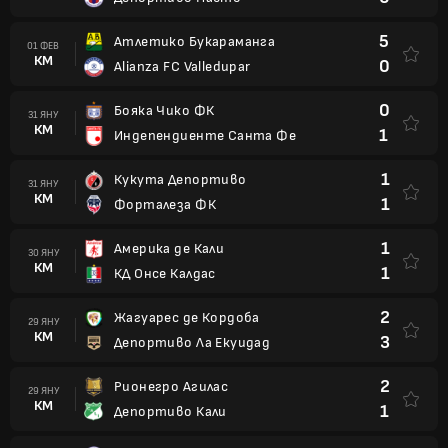
5
Атлетико Букараманга
01 ФЕВ
КМ
0
Alianza FC Valledupar
0
Бояка Чико ФК
31 ЯНУ
КМ
1
Индепендиенте Санта Фе
1
Кукута Депортиво
31 ЯНУ
КМ
1
Форталеза ФК
1
Америка де Кали
30 ЯНУ
КМ
1
КД Онсе Калдас
2
Жагуарес де Кордоба
29 ЯНУ
КМ
3
Депортиво Ла Екуидад
2
Рионегро Агилас
29 ЯНУ
КМ
1
Депортиво Кали