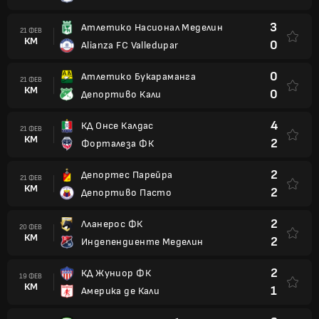
3
Атлетико Насионал Меделин
21 ФЕВ
КМ
0
Alianza FC Valledupar
0
Атлетико Букараманга
21 ФЕВ
КМ
0
Депортиво Кали
4
КД Онсе Калдас
21 ФЕВ
КМ
2
Форталеза ФК
2
Депортес Парейра
21 ФЕВ
КМ
2
Депортиво Пасто
2
Лланерос ФК
20 ФЕВ
КМ
2
Индепендиенте Меделин
2
КД Жуниор ФК
19 ФЕВ
КМ
1
Америка де Кали