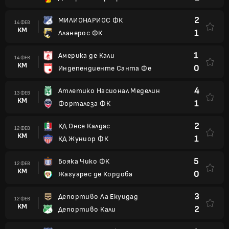
2
МИЛИОНАРИОС ФК
14 ФЕВ
КМ
1
Лланерос ФК
1
Америка де Кали
14 ФЕВ
КМ
0
Индепендиенте Санта Фе
4
Атлетико Насионал Меделин
13 ФЕВ
КМ
1
Форталеза ФК
2
КД Онсе Калдас
12 ФЕВ
КМ
1
КД Жуниор ФК
5
Бояка Чико ФК
12 ФЕВ
КМ
0
Жагуарес де Кордоба
3
Депортиво Ла Екуидад
12 ФЕВ
КМ
2
Депортиво Кали