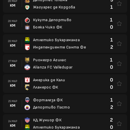
28 МАР
КМ
1
Жагуарес де Кордоба
1
Кукута Депортиво
28 МАР
КМ
0
Бояка Чико ФК
1
Атлетико Букараманга
28 МАР
КМ
2
Индепендиенте Санта Фе
1
Рионегро Агилас
27 МАР
КМ
0
Alianza FC Valledupar
0
Америка де Кали
26 МАР
КМ
0
Лланерос ФК
1
Форталеза ФК
25 МАР
КМ
2
Депортиво Пасто
2
КД Жуниор ФК
24 МАР
КМ
0
Атлетико Букараманга