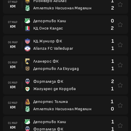
1
Рионегро Агилас
07 МАР
КМ
2
Атлетико Насионал Меделин
0
Депортиво Кали
07 МАР
КМ
2
КД Онсе Калдас
1
КД Жуниор ФК
06 МАР
КМ
1
Alianza FC Valledupar
1
Лланерос ФК
05 МАР
КМ
1
Депортиво Ла Екуидад
2
Форталеза ФК
05 МАР
КМ
1
Жагуарес де Кордоба
1
Депортес Толима
02 МАР
КМ
0
Атлетико Насионал Меделин
1
Депортиво Кали
01 МАР
КМ
1
Форталеза ФК