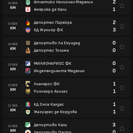
2
Атлетико Насионал Меделин
05 ФЕВ
КМ
1
Америка де Кали
2
Депортес Парейра
03 ФЕВ
КМ
3
КД Жуниор ФК
0
Депортиво Ла Екуидад
02 ФЕВ
КМ
0
Депортес Толима
0
МИЛИОНАРИОС ФК
02 ФЕВ
КМ
0
Индепендиенте Меделин
1
Лланерос ФК
02 ФЕВ
КМ
1
Рионегро Агилас
1
КД Онсе Калдас
01 ФЕВ
КМ
1
Жагуарес де Кордоба
3
Депортиво Кали
01 ФЕВ
КМ
0
Депортиво Пасто