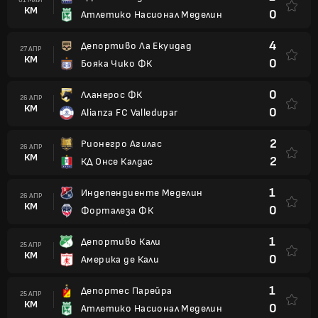
КМ
0
Атлетико Насионал Меделин
4
Депортиво Ла Екуидад
27 АПР
КМ
0
Бояка Чико ФК
0
Лланерос ФК
26 АПР
КМ
0
Alianza FC Valledupar
2
Рионегро Агилас
26 АПР
КМ
2
КД Онсе Калдас
1
Индепендиенте Меделин
26 АПР
КМ
0
Форталеза ФК
1
Депортиво Кали
25 АПР
КМ
0
Америка де Кали
1
Депортес Парейра
25 АПР
КМ
0
Атлетико Насионал Меделин