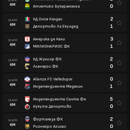
21 АПР
КМ
0
Атлетико Букараманга
2
КД Онсе Калдас
20 АПР
КМ
1
Депортиво Ла Екуидад
3
Америка де Кали
20 АПР
КМ
1
МИЛИОНАРИОС ФК
2
КД Жуниор ФК
19 АПР
КМ
0
Лланерос ФК
0
Alianza FC Valledupar
19 АПР
КМ
1
Индепендиенте Меделин
5
Индепендиенте Санта Фе
19 АПР
КМ
0
Кукута Депортиво
2
Форталеза ФК
19 АПР
КМ
0
Рионегро Агилас