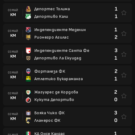
1
Депортес Толима
03 МАЙ
КМ
1
Депортиво Кали
1
Индепендиенте Меделин
03 МАЙ
КМ
2
Рионегро Агилас
3
Индепендиенте Санта Фе
03 МАЙ
КМ
1
Депортиво Ла Екуидад
2
Форталеза ФК
03 МАЙ
КМ
1
Атлетико Букараманга
2
Жагуарес де Кордоба
02 МАЙ
КМ
0
Кукута Депортиво
3
Бояка Чико ФК
02 МАЙ
КМ
0
Лланерос ФК
1
КД Онсе Калдас
01 МАЙ