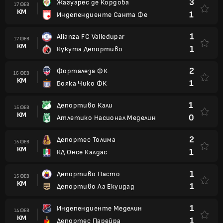
3
Жагуарес де Кордоба
17 ФЕВ
КМ
1
Индепендиенте Санта Фе
1
Alianza FC Valledupar
17 ФЕВ
КМ
1
Кукута Депортиво
2
Форталеза ФК
16 ФЕВ
КМ
1
Бояка Чико ФК
1
Депортиво Кали
15 ФЕВ
КМ
0
Атлетико Насионал Меделин
2
Депортес Толима
15 ФЕВ
КМ
1
КД Онсе Калдас
1
Депортиво Пасто
15 ФЕВ
КМ
1
Депортиво Ла Екуидад
1
Индепендиенте Меделин
14 ФЕВ
КМ
1
Депортес Парейра