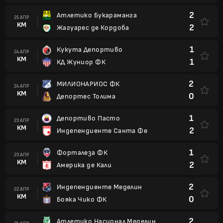
2
Атлетико Букараманга
25 АПР
КМ
2
Жагуарес де Кордоба
1
Кукута Депортиво
24 АПР
КМ
1
КД Жуниор ФК
2
МИЛИОНАРИОС ФК
24 АПР
КМ
0
Депортес Толима
1
Депортиво Пасто
23 АПР
КМ
2
Индепендиенте Санта Фе
1
Форталеза ФК
23 АПР
КМ
2
Америка де Кали
2
Индепендиенте Меделин
22 АПР
КМ
0
Бояка Чико ФК
2
Атлетико Насионал Меделин