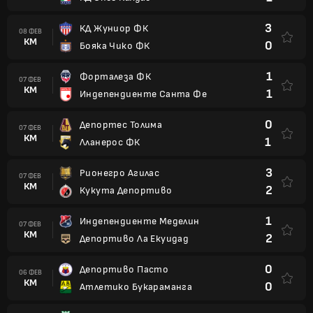
3
КД Жуниор ФК
08 ФЕВ
КМ
0
Бояка Чико ФК
1
Форталеза ФК
07 ФЕВ
КМ
1
Индепендиенте Санта Фе
0
Депортес Толима
07 ФЕВ
КМ
1
Лланерос ФК
3
Рионегро Агилас
07 ФЕВ
КМ
2
Кукута Депортиво
1
Индепендиенте Меделин
07 ФЕВ
КМ
2
Депортиво Ла Екуидад
0
Депортиво Пасто
06 ФЕВ
КМ
0
Атлетико Букараманга