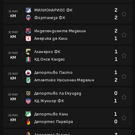
2
МИЛИОНАРИОС ФК
31 МАР
КМ
2
Форталеза ФК
2
Индепендиенте Меделин
30 МАР
КМ
1
Америка де Кали
1
Лланерос ФК
30 МАР
КМ
1
КД Онсе Калдас
1
Депортиво Пасто
29 МАР
КМ
2
Атлетико Насионал Меделин
0
Депортиво Ла Екуидад
29 МАР
КМ
1
КД Жуниор ФК
1
Депортиво Кали
29 МАР
КМ
0
Депортес Парейра
3
Депортес Толима