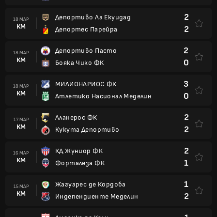
2
Депортиво Ла Екуидад
18 МАР
КМ
2
Депортес Парейра
2
Депортиво Пасто
18 МАР
КМ
0
Бояка Чико ФК
3
МИЛИОНАРИОС ФК
18 МАР
КМ
0
Атлетико Насионал Меделин
2
Лланерос ФК
17 МАР
КМ
2
Кукута Депортиво
2
КД Жуниор ФК
16 МАР
КМ
1
Форталеза ФК
1
Жагуарес де Кордоба
15 МАР
КМ
2
Индепендиенте Меделин