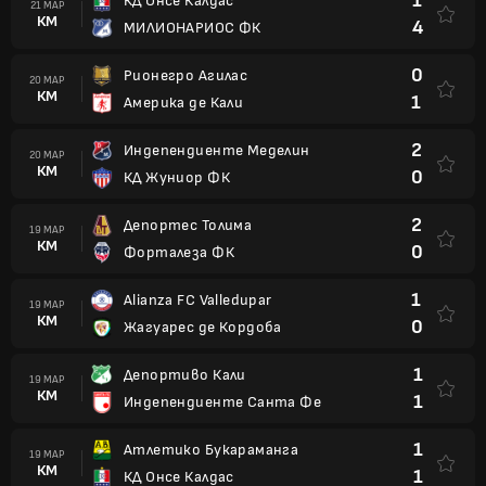
1
КД Онсе Калдас
21 МАР
КМ
4
МИЛИОНАРИОС ФК
0
Рионегро Агилас
20 МАР
КМ
1
Америка де Кали
2
Индепендиенте Меделин
20 МАР
КМ
0
КД Жуниор ФК
2
Депортес Толима
19 МАР
КМ
0
Форталеза ФК
1
Alianza FC Valledupar
19 МАР
КМ
0
Жагуарес де Кордоба
1
Депортиво Кали
19 МАР
КМ
1
Индепендиенте Санта Фе
1
Атлетико Букараманга
19 МАР
КМ
1
КД Онсе Калдас