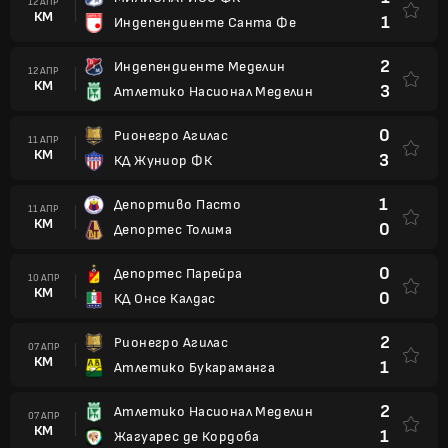
12 АПР
КМ
1
Индепендиенте Санта Фе
2
Индепендиенте Меделин
12 АПР
КМ
3
Атлетико Насионал Меделин
0
Рионегро Агилас
11 АПР
КМ
3
КД Жуниор ФК
1
Депортиво Пасто
11 АПР
КМ
0
Депортес Толима
0
Депортес Парейра
10 АПР
КМ
0
КД Онсе Калдас
2
Рионегро Агилас
07 АПР
КМ
1
Атлетико Букараманга
2
Атлетико Насионал Меделин
07 АПР
КМ
1
Жагуарес де Кордоба