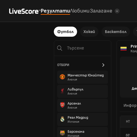
Резултати
Любими
Залагане
Футбол
Хокей
Баскетбол
Pri
Кол
ОТБОРИ
Манчестър Юнайтед
Англия
Де
Ливърпул
Англия
Арсенал
Инфор
Англия
Реал Мадрид
HT
Испания
Барселона
88'
Испания