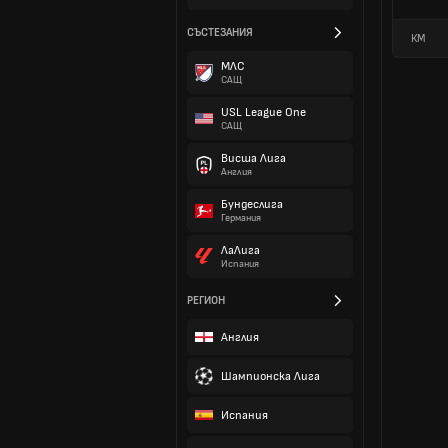
СЪСТЕЗАНИЯ
КМ
МЛС
САЩ
USL League One
САЩ
Висша Лига
Англия
Бундеслига
Германия
ЛаЛига
Испания
РЕГИОН
Англия
Шампионска Лига
Испания