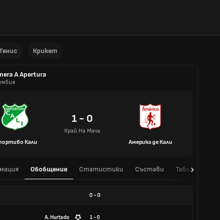
Тенис
Крикет
mera A Apertura
умбия
1 - 0
Край На Мача
портиво Кали
Америка де Кали
мация
Обобщение
Статистики
Състави
Таблица
H
0
-
0
A. Hurtado
1 - 0