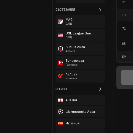
31'
СЪСТЕЗАНИЯ
HT
МЛС
САЩ
71'
USL League One
САЩ
88'
Висша Лига
Англия
КМ
Бундеслига
Германия
ЛаЛига
Испания
РЕГИОН
Англия
Шампионска Лига
Испания