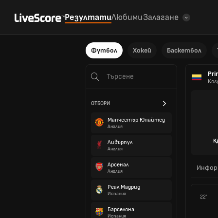
Резултати
Любими
Залагане
Футбол
Хокей
Баскетбол
Pri
Кол
ОТБОРИ
Манчестър Юнайтед
Англия
К
Ливърпул
Англия
Арсенал
Инфор
Англия
Реал Мадрид
Испания
22'
Барселона
Испания