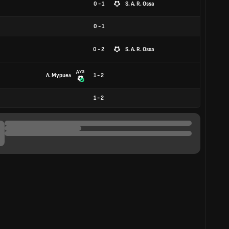
0 - 1
S. A. R. Ossa
0
-
1
0 - 2
S. A. R. Ossa
ДУЗ
Л. Муриел
1 - 2
1
-
2