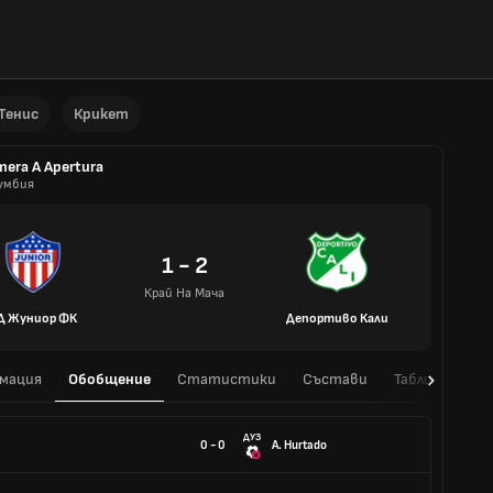
Тенис
Крикет
mera A Apertura
умбия
1 - 2
Край На Мача
Д Жуниор ФК
Депортиво Кали
мация
Обобщение
Статистики
Състави
Таблица
H
ДУЗ
0 - 0
A. Hurtado