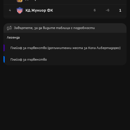
КД Жуниор ФК
1
4
6
-6
Завъртете, за да видите таблица с подробности
Легенда
Плейоф за първенство (допълнителни места за Копа Либертадорес)
Плейоф за първенство