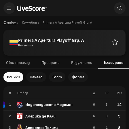
Футбол
Колумбия
Primera A Apertura Playoff Grp. A
Primera A Apertura Playoff Grp. A
Колумбия
Любими
Общ преглед
Програма
Резултати
Класиране
Всички
Начало
Гост
Форма
#
Отбор
Д
ГР
TЧК
Индепендиенте Меделин
14
1
6
5
Америка де Кали
9
2
6
0
Депортес Толима
8
3
6
1