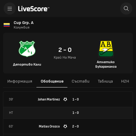
Cup Grp. A
Колумбия
2 - 0
Край На Мача
Атлетико
Депортиво Кали
Букараманга
Информация
Обобщение
Състави
Таблица
H2H
39'
Johan Martinez
1 - 0
HT
1
-
0
63'
Matias Orozco
2 - 0