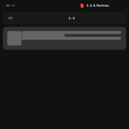
90 + 4'
E. G. B. Martinez
КМ
2
-
0