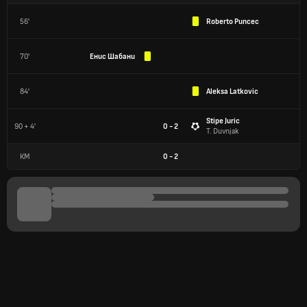
56'
Roberto Puncec
70'
Енис Шабани
84'
Aleksa Latkovic
Stipe Juric
90 + 4'
0 - 2
T. Duvnjak
КМ
0
-
2