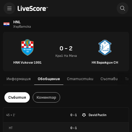
HNL
Хърватска
0 - 2
Край На Мача
HNK Vukovar 1991
НК Вараждин СН
Информация
Обобщение
Статистики
Състави
Таб
Събития
Коментар
45 + 1'
0 - 1
David Puclin
HT
0
-
1