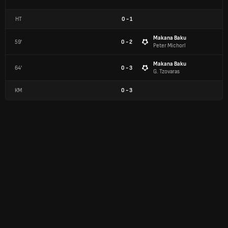
HT
0
-
1
Makana Baku
59'
0 - 2
Peter Michorl
Makana Baku
64'
0 - 3
G. Tzovaras
КМ
0
-
3