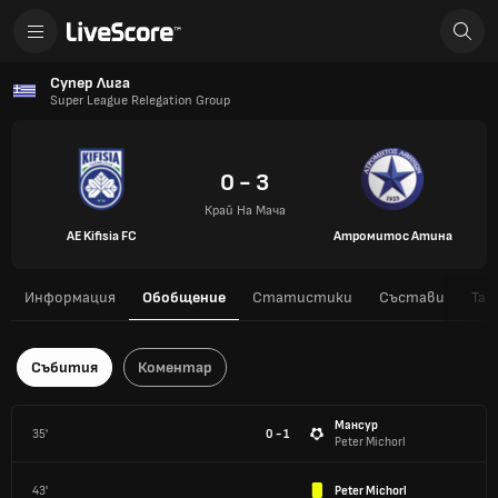
Супер Лига
Super League Relegation Group
0 - 3
Край На Мача
AE Kifisia FC
Атромитос Атина
Информация
Обобщение
Статистики
Състави
Таб
Събития
Коментар
Мансур
35'
0 - 1
Peter Michorl
43'
Peter Michorl