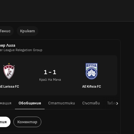
Тенис
Крикет
пер Лига
er League Relegation Group
1 - 1
Край На Мача
AE Larissa FC
AE Kifisia FC
мация
Обобщение
Статистики
Състави
Таблица
H
тия
Коментар