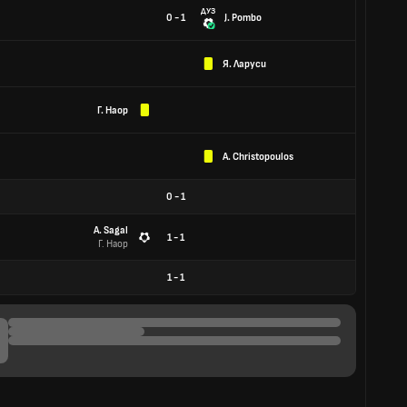
ДУЗ
0 - 1
J. Pombo
Я. Ларуси
Г. Наор
A. Christopoulos
0
-
1
A. Sagal
1 - 1
Г. Наор
1
-
1