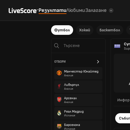
Резултати
Любими
Залагане
Футбол
Хокей
Баскетбол
Су
Sup
ОТБОРИ
Манчестър Юнайтед
Англия
Ливърпул
Англия
Арсенал
Инфор
Англия
Реал Мадрид
Испания
Съби
Барселона
Испания