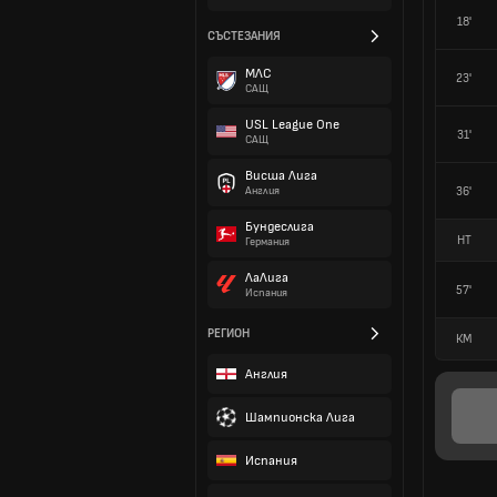
18'
СЪСТЕЗАНИЯ
МЛС
23'
САЩ
USL League One
31'
САЩ
Висша Лига
36'
Англия
Бундеслига
HT
Германия
ЛаЛига
57'
Испания
РЕГИОН
КМ
Англия
Шампионска Лига
Испания