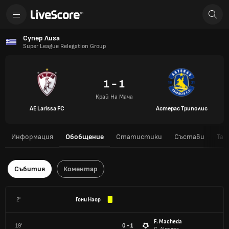
Супер Лига
Super League Relegation Group
1 - 1
Край На Мача
AE Larissa FC
Астерас Триполис
Информация
Обобщение
Статистики
Състави
Таб
Събития
Коментар
2'
Гони Наор
F. Macheda
19'
0 - 1