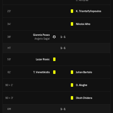
C. Almyras
23'
K. Triantafyllopoulos
34'
Nikolai Alho
Giannis Pasas
38'
1 - 1
Angelo Sagal
HT
1
-
1
59'
Lazar Rosic
61'
T. Venetikidis
Julian Bartolo
90 + 1'
O. Alagbe
90 + 3'
Okoh Chidera
КМ
1
-
1