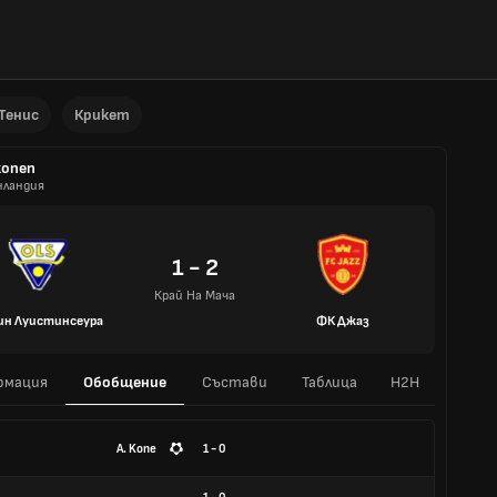
Тенис
Крикет
konen
ландия
1 - 2
Край На Мача
ин Луистинсеура
ФК Джаз
рмация
Обобщение
Състави
Таблица
H2H
A. Kone
1 - 0