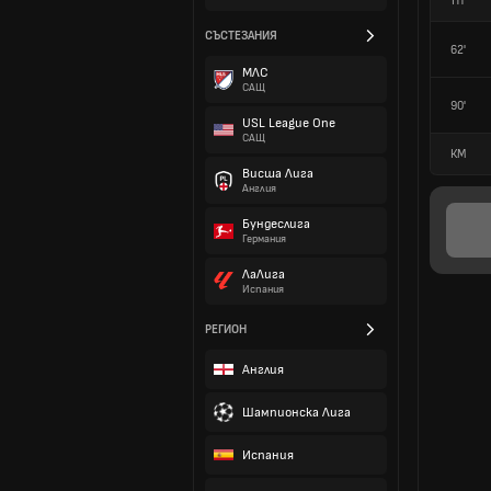
HT
СЪСТЕЗАНИЯ
62'
МЛС
САЩ
90'
USL League One
САЩ
КМ
Висша Лига
Англия
Бундеслига
Германия
ЛаЛига
Испания
РЕГИОН
Англия
Шампионска Лига
Испания