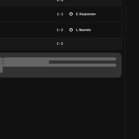
1
-
0
1 - 1
E. Kaipiainen
1 - 2
L. Nuorela
1
-
2