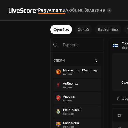
Резултати
Любими
Залагане
Футбол
Хокей
Баскетбол
Yk
Фин
ОТБОРИ
Манчестър Юнайтед
Англия
Оул
Ливърпул
Англия
Арсенал
Инфо
Англия
Реал Мадрид
Испания
33'
Барселона
Испания