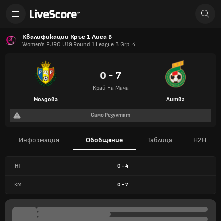
Квалификации Кръг 1 Лига B
Women's EURO U19 Round 1 League B Grp. 4
0 - 7
Край На Мача
Молдова
Литва
Само Резултат
Информация
Обобщение
Таблица
H2H
HT
0
-
4
КМ
0
-
7