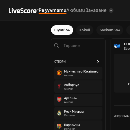
Резултати
Любими
Залагане
Футбол
Хокей
Баскетбол
EUR
Евр
ОТБОРИ
Манчестър Юнайтед
Англия
У
Ливърпул
Англия
Арсенал
Англия
Реал Мадрид
Испания
ИНФОРМАЦ
Барселона
Испания