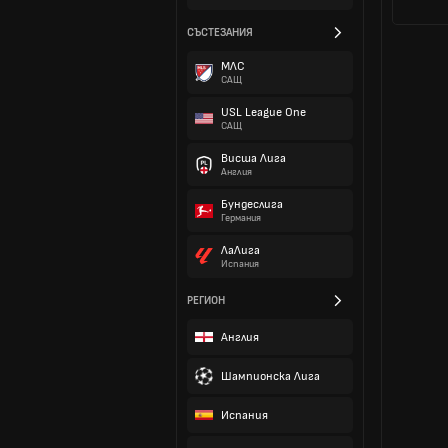
СЪСТЕЗАНИЯ
МЛС
САЩ
USL League One
САЩ
Висша Лига
Англия
Бундеслига
Германия
ЛаЛига
Испания
РЕГИОН
Англия
Шампионска Лига
Испания