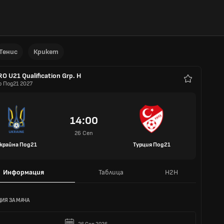
Тенис
Крикет
O U21 Qualification Grp. H
о Под21 2027
Любими
14:00
26 Сеп
крайна Под21
Турция Под21
Информация
Таблица
H2H
ИЯ ЗА МАЧА