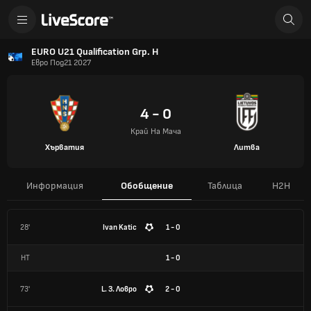
EURO U21 Qualification Grp. H
Евро Под21 2027
4 - 0
Край На Мача
Хърватия
Литва
Информация
Обобщение
Таблица
H2H
28'
Ivan Katic
1 - 0
HT
1
-
0
73'
L. З. Ловро
2 - 0