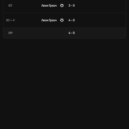
83'
Леон Гргич
3 - 0
90 + 4'
Леон Гргич
4 - 0
КМ
4
-
0