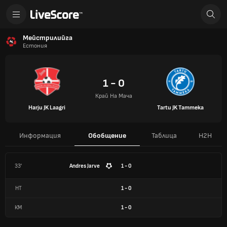
Мейстрилийга
Естония
1 - 0
Край На Мача
Harju JK Laagri
Tartu JK Tammeka
Информация
Обобщение
Таблица
H2H
33'
Andres Jarve
1 - 0
HT
1
-
0
КМ
1
-
0