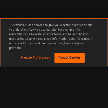
This website uses cookies to give you a better experience and
to understand how you use our site, for example - to
remember your favorite sport or team, and to learn how you
use our features. We also share information about your use of
our site with our social media, advertising and analytics
partners.
Manage Preferences
Accept Cookies
Относно
Harju JK Laagri срещу Tartu JK Tammeka Резултати на Живо
Последните футболни резултати, състави и още за Harju JK Laagri срещу
Tartu JK Tammeka. Вашият резултат на живо за Harju JK Laagri срещу Tartu JK
Tammeka в Естония Meistriliiga. Останете в течение с напредъка на мача,
голове и ключови моменти между Harju JK Laagri и Tartu JK Tammeka. Не
пропускайте нито един детайл от мача в Естония Meistriliiga между Harju