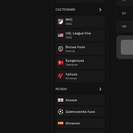
HT
СЪСТЕЗАНИЯ
60'
МЛС
САЩ
КМ
USL League One
САЩ
Висша Лига
Англия
Бундеслига
Германия
ЛаЛига
Испания
РЕГИОН
Англия
Шампионска Лига
Испания