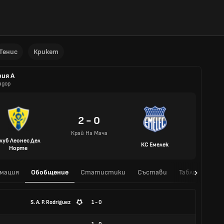
Тенис
Крикет
рия A
адор
2 - 0
Край На Мача
луб Леонес Дел
КС Емелек
Норте
мация
Обобщение
Статистики
Състави
Таблица
H
S. A. P. Rodriguez
1 - 0