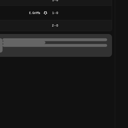
1
-
0
E. Griffa
1 - 0
2
-
0