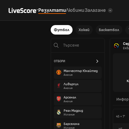
Резултати
Любими
Залагане
Футбол
Хокей
Баскетбол
Се
Екв
ОТБОРИ
Манчестър Юнайтед
Англия
К
Ливърпул
Англия
Арсенал
Инфор
Англия
Реал Мадрид
Испания
45 + 7'
Барселона
Испания