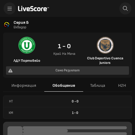
Серия Б
Еквадор
1 - 0
Край На Мача
Club Deportivo Cuenca
ЛДУ Портовейо
Juniors
Само Резултат
Информация
Обобщение
Таблица
H2H
HT
0
-
0
КМ
1
-
0