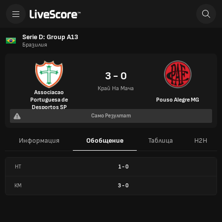
Serie D: Group A13
Бразилия
3 - 0
Край На Мача
Associacao
Portuguesa de
Pouso Alegre MG
Desportos SP
Само Резултат
Информация
Обобщение
Таблица
H2H
HT
1
-
0
КМ
3
-
0