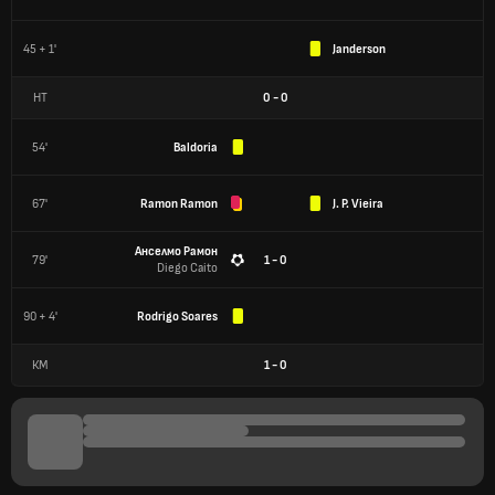
45 + 1'
Janderson
HT
0
-
0
54'
Baldoria
67'
Ramon Ramon
J. P. Vieira
Анселмо Рамон
79'
1 - 0
Diego Caito
90 + 4'
Rodrigo Soares
КМ
1
-
0