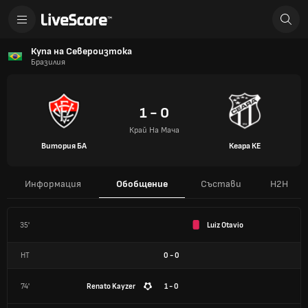
Купа на Североизтока
Бразилия
1 - 0
Край На Мача
Витория БА
Кеара КЕ
Информация
Обобщение
Състави
H2H
35'
Luiz Otavio
HT
0
-
0
74'
Renato Kayzer
1 - 0