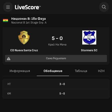
Национал B: 1ва Фаза
Nacional B 1st Stage Grp. A
5 - 0
Край На Мача
CD Nueva Santa Cruz
Stormers SC
Само Резултат
Информация
Обобщение
Таблица
H2H
HT
3
-
0
КМ
5
-
0