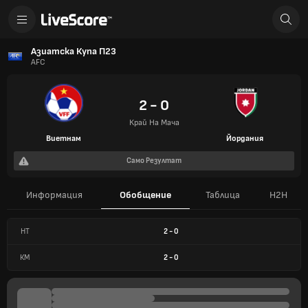
Азиатска Купа П23
AFC
2 - 0
Край На Мача
Виетнам
Йордания
Само Резултат
Информация
Обобщение
Таблица
H2H
HT
2
-
0
КМ
2
-
0