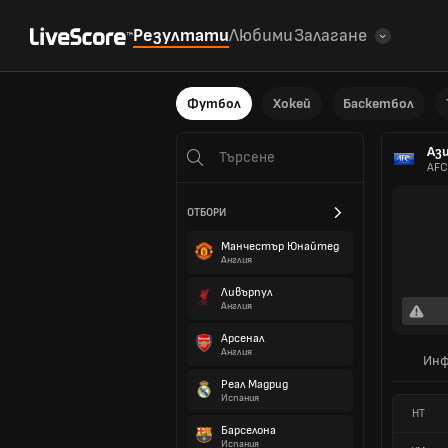
Резултати
Любими
Залагане
Футбол
Хокей
Баскетбол
Аз
AFC
ОТБОРИ
Манчестър Юнайтед
Англия
Ливърпул
Англия
Арсенал
Англия
Инф
Реал Мадрид
Испания
HT
Барселона
Испания