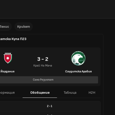
Тенис
Крикет
иатска Купа П23
3 - 2
Край На Мача
Йордания
Саудитска Арабия
Само Резултат
ормация
Обобщение
Таблица
H2H
2
-
1