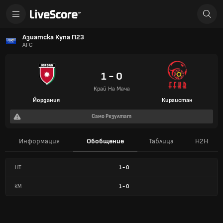
Азиатска Купа П23
AFC
1 - 0
Край На Мача
Йордания
Киргистан
Само Резултат
Информация
Обобщение
Таблица
H2H
HT
1
-
0
КМ
1
-
0