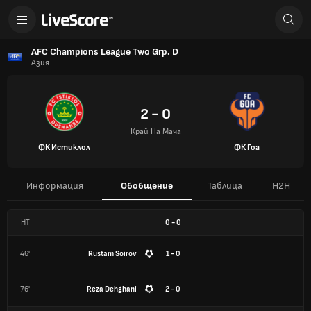
AFC Champions League Two Grp. D
Азия
2 - 0
Край На Мача
ФК Истиклол
ФК Гоа
Информация
Обобщение
Таблица
H2H
HT
0
-
0
46'
Rustam Soirov
1 - 0
76'
Reza Dehghani
2 - 0