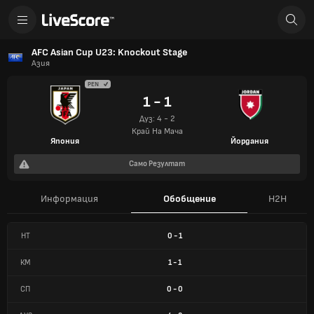
AFC Asian Cup U23: Knockout Stage
Азия
PEN
1 - 1
Дуз: 4 - 2
Край На Мача
Япония
Йордания
Само Резултат
Информация
Обобщение
H2H
HT
0
-
1
КМ
1
-
1
СП
0
-
0