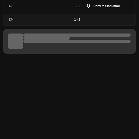
67'
1 - 2
Domi Massoumou
КМ
1
-
2