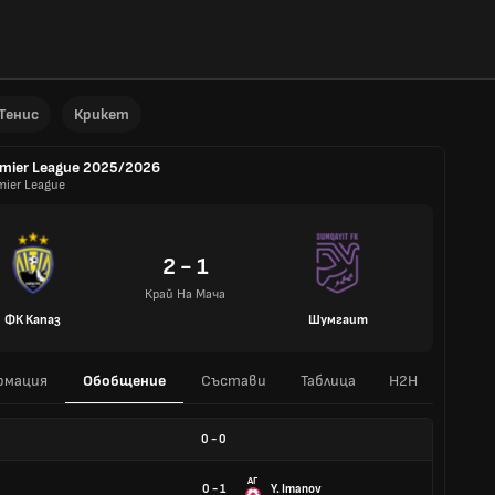
Тенис
Крикет
mier League 2025/2026
mier League
2 - 1
Край На Мача
ФК Капаз
Шумгаит
рмация
Обобщение
Състави
Таблица
H2H
0
-
0
АГ
0 - 1
Y. Imanov