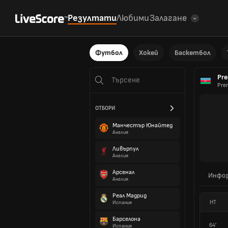
Резултати
Любими
Залагане
Футбол
Хокей
Баскетбол
Pre
Pre
ОТБОРИ
Манчестър Юнайтед
Англия
Ливърпул
Англия
Арсенал
Инфо
Англия
Реал Мадрид
HT
Испания
Барселона
64'
Испания