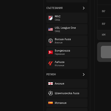
СЪСТЕЗАНИЯ
86'
МЛС
САЩ
89'
USL League One
САЩ
КМ
Висша Лига
Англия
Бундеслига
Германия
ЛаЛига
Испания
РЕГИОН
Англия
Шампионска Лига
Испания