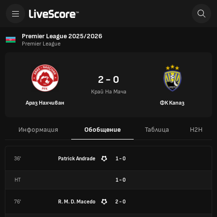
Premier League 2025/2026
Premier League
2 - 0
Край На Мача
Араз Нахчиван
ФК Капаз
Информация
Обобщение
Таблица
H2H
36'
Patrick Andrade
1 - 0
HT
1
-
0
76'
R. M. D. Macedo
2 - 0