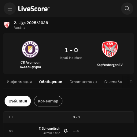
2. Liga 2025/2026
Austria
1 - 0
Край На Мача
СК Аустрия
Kapfenberger SV
Клагенфурт
Информация
Обобщение
Статистики
Състави
Таб
Събития
Коментар
HT
0
-
0
T. Schoppitsch
86'
1 - 0
Armin Karic