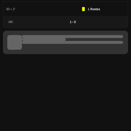
90 + 2'
J. Rostas
КМ
1
-
0