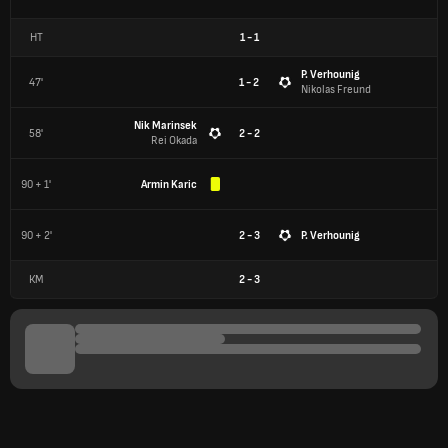
HT
1
-
1
P. Verhounig
47'
1 - 2
Nikolas Freund
Nik Marinsek
58'
2 - 2
Rei Okada
90 + 1'
Armin Karic
90 + 2'
2 - 3
P. Verhounig
КМ
2
-
3