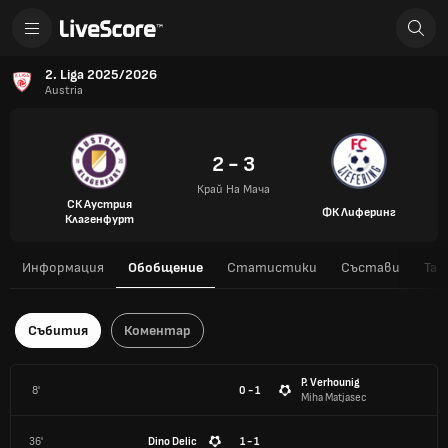
2. Liga 2025/2026
Austria
2 - 3
Край На Мача
СК Аустрия
ФК Лиферинг
Клагенфурт
Информация
Обобщение
Статистики
Състави
Таб
Събития
Коментар
P. Verhounig
8'
0 - 1
Miha Matjasec
36'
Dino Delic
1 - 1