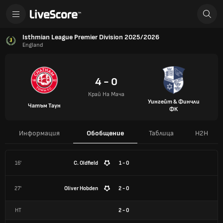
Isthmian League Premier Division 2025/2026
England
4 - 0
Край На Мача
Уингейт & Финчли
Чатъм Таун
ФК
Информация
Обобщение
Таблица
H2H
16'
C. Oldfield
1 - 0
27'
Oliver Hobden
2 - 0
HT
2
-
0