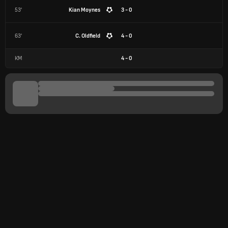
53'
Kian Moynes
3 - 0
63'
C. Oldfield
4 - 0
КМ
4
-
0