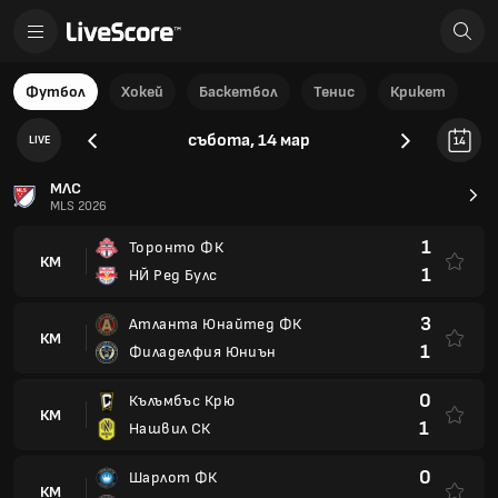
Футбол
Хокей
Баскетбол
Тенис
Крикет
събота, 14 мар
LIVE
14
МЛС
MLS 2026
1
Торонто ФК
КМ
1
НЙ Ред Булс
3
Атланта Юнайтед ФК
КМ
1
Филаделфия Юниън
0
Кълъмбъс Крю
КМ
1
Нашвил СК
0
Шарлот ФК
КМ