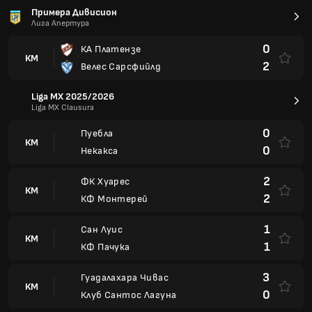
Примера Дивисион
Лига Апертура
0
КА Платензе
КМ
2
Велес Сарсфийлд
Liga MX 2025/2026
Liga MX Clausura
0
Пуебла
КМ
0
Некакса
2
ФК Хуарес
КМ
2
КФ Монтерей
1
Сан Луис
КМ
1
КФ Пачука
3
Гуадалахара Чивас
КМ
0
Клуб Сантос Лагуна