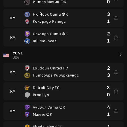
0
Интер Маями ФК
3
Ню Йорк Сити ФК
КМ
1
Колорадо Рапидс
2
Орландо Сити ФК
КМ
1
КФ Монреал
УСЛ 1
USA
2
Loudoun United FC
КМ
3
Питсбърг Ривърхаундс
3
Detroit City FC
КМ
0
Brooklyn
4
Луивил Сити ФК
КМ
1
Маями ФК
1
Rhode Island FC