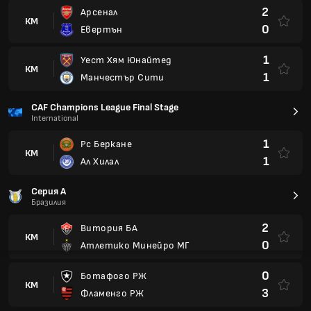
2
Арсенал
КМ
0
Евертън
1
Уест Хям Юнайтед
КМ
1
Манчестър Сити
CAF Champions League Final Stage
International
1
Рс Беркане
КМ
1
Ал Хилал
Серия A
Бразилия
2
Витория БА
КМ
0
Атлетико Минейро МГ
0
Ботафого РЖ
КМ
3
Фламенго РЖ