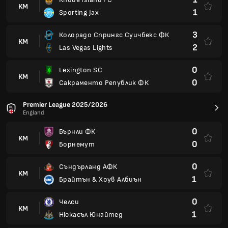
КМ
1
Sporting Jax
3
Колорадо Спрингс Суичбекс ФК
КМ
2
Las Vegas Lights
0
Lexington SC
КМ
0
Сакраменто Републик ФК
Premier League 2025/2026
England
0
Бърнли ФК
КМ
0
Борнемут
0
Съндърланд АФК
КМ
1
Брайтън & Хоув Албиън
0
Челси
КМ
1
Нюкасъл Юнайтед