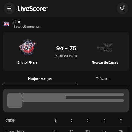
SLB
Великобритания
94 - 75
Край На Мача
Bristol Flyers
Newcastle Eagles
Информация
Таблица
ОТБОР
1
2
3
4
T
Bristol Flyers
32
17
20
25
94