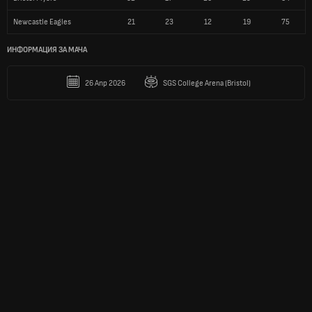
Newcastle Eagles
21
23
12
19
75
ИНФОРМАЦИЯ ЗА МАЧА
26 Апр 2026
SGS College Arena (Bristol)