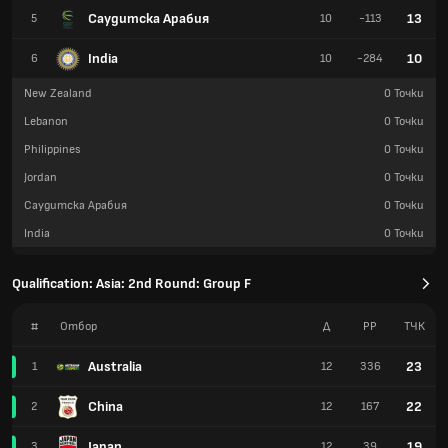
Саудитска Арабия
13
5
10
-113
India
10
6
10
-284
New Zealand
0
Точки
Lebanon
0
Точки
Philippines
0
Точки
Jordan
0
Точки
Саудитска Арабия
0
Точки
India
0
Точки
Qualification: Asia: 2nd Round: Group F
#
Отбор
Д
РР
TЧК
Australia
23
1
12
336
China
22
2
12
167
Japan
19
3
12
39