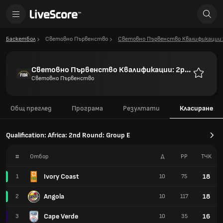
Баскетбол
Световно Първенство
Световно Първенство Квалификации:
Световно Първенство Квалификации: 2ри
Кръг
Световно Първенство
Любими
Общ преглед
Програма
Резултати
Класиране
Qualification: Africa: 2nd Round: Group E
#
Отбор
Д
РР
TЧК
Ivory Coast
18
1
10
75
Angola
18
2
10
117
Cape Verde
16
3
10
35