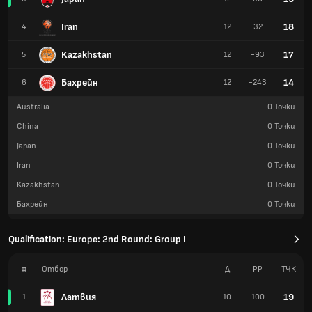
Iran
18
4
12
32
Kazakhstan
17
5
12
-93
Бахрейн
14
6
12
-243
Australia
0
Точки
China
0
Точки
Japan
0
Точки
Iran
0
Точки
Kazakhstan
0
Точки
Бахрейн
0
Точки
Qualification: Europe: 2nd Round: Group I
#
Отбор
Д
РР
TЧК
Латвия
19
1
10
100