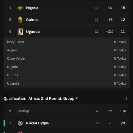
Nigeria
15
4
10
38
Guinea
12
5
10
-55
Uganda
11
6
10
-210
Ivory Coast
0
Точки
Angola
0
Точки
Cape Verde
0
Точки
Nigeria
0
Точки
Guinea
0
Точки
Uganda
0
Точки
Qualification: Africa: 2nd Round: Group F
#
Отбор
Д
РР
TЧК
Южен Судан
23
1
12
170