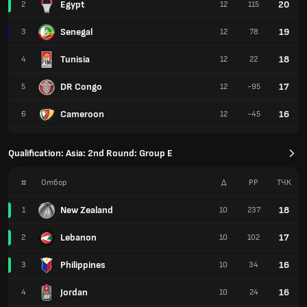
Egypt
20
2
12
115
Senegal
19
3
12
78
Tunisia
18
4
12
22
DR Congo
17
5
12
-95
Cameroon
16
6
12
-45
Qualification: Asia: 2nd Round: Group E
#
Отбор
Д
РР
TЧК
New Zealand
18
1
10
237
Lebanon
17
2
10
102
Philippines
16
3
10
34
Jordan
16
4
10
24