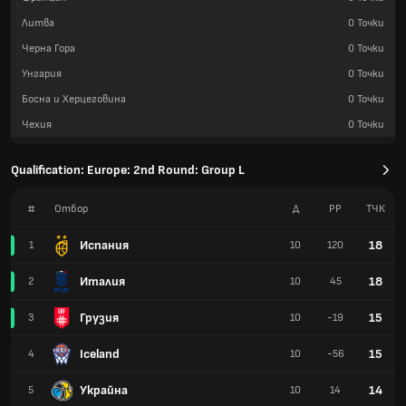
Литва
0
Точки
Черна Гора
0
Точки
Унгария
0
Точки
Босна и Херцеговина
0
Точки
Чехия
0
Точки
Qualification: Europe: 2nd Round: Group L
#
Отбор
Д
РР
TЧК
Испания
18
1
10
120
Италия
18
2
10
45
Грузия
15
3
10
-19
Iceland
15
4
10
-56
Украйна
14
5
10
14