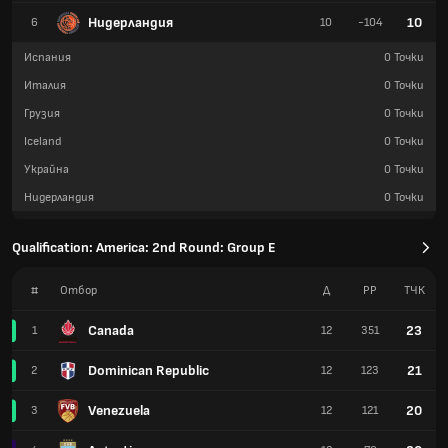
Нидерландия
10
6
10
-104
Испания
0
Точки
Италия
0
Точки
Грузия
0
Точки
Iceland
0
Точки
Украйна
0
Точки
Нидерландия
0
Точки
Qualification: America: 2nd Round: Group E
#
Отбор
Д
РР
TЧК
Canada
23
1
12
351
Dominican Republic
21
2
12
123
Venezuela
20
3
12
121