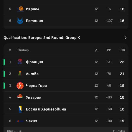
Израел
16
5
12
-4
Естония
16
6
12
-107
Qualification: Europe: 2nd Round: Group K
#
Отбор
Д
РР
TЧК
Франция
22
1
12
231
Литва
21
2
12
70
Черна Гора
19
3
12
48
Унгария
18
4
12
-83
Босна и Херцеговина
18
5
12
-60
Чехия
15
6
12
-90
Франция
0
Точки