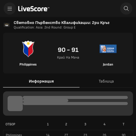
Световно Първенство Квалификации: 2ри Кръг
Qualification: Asia: 2nd Round: Group E
90 - 91
Край На Мача
Philippines
Jordan
Информация
Таблица
ОТБОР
1
2
3
4
T
Philippines
14
27
23
26
90