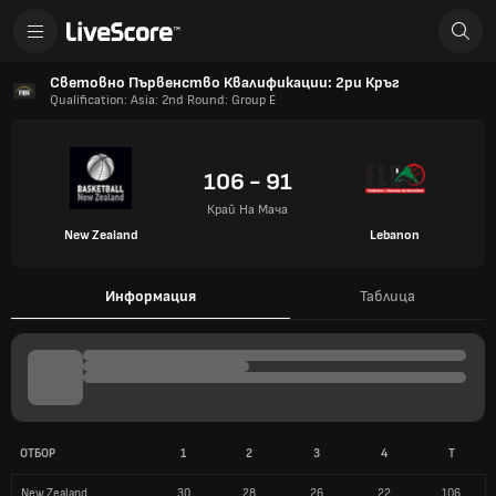
Световно Първенство Квалификации: 2ри Кръг
Qualification: Asia: 2nd Round: Group E
106 - 91
Край На Мача
New Zealand
Lebanon
Информация
Таблица
ОТБОР
1
2
3
4
T
New Zealand
30
28
26
22
106