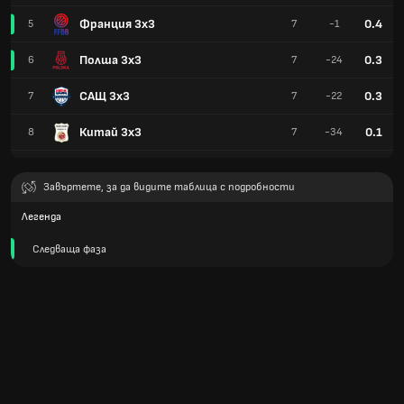
Франция 3x3
0.4
5
7
-1
Полша 3x3
0.3
6
7
-24
САЩ 3x3
0.3
7
7
-22
Китай 3x3
0.1
8
7
-34
Завъртете, за да видите таблица с подробности
Легенда
Следваща фаза