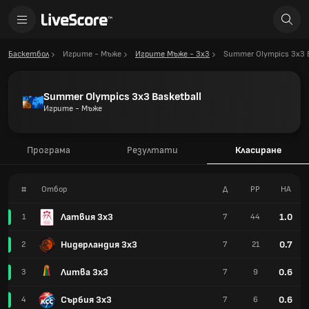
Баскетбол
Игрите - Мъже
Игрите Мъже - 3х3
Summer Olympics 3x3 B
Summer Olympics 3x3 Basketball
Игрите - Мъже
Програма
Резултати
Класиране
#
Отбор
Д
РР
НА
Латвия 3x3
1.0
1
7
44
Нидерландия 3x3
0.7
2
7
21
Литва 3x3
0.6
3
7
9
Сърбия 3x3
0.6
4
7
6