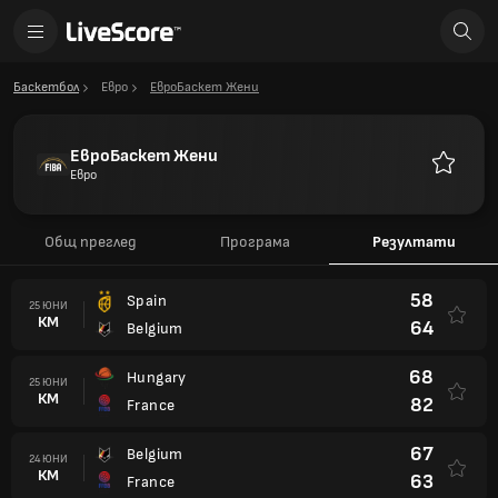
Баскетбол
Евро
ЕвроБаскет Жени
ЕвроБаскет Жени
Евро
Любими
Общ преглед
Програма
Резултати
58
Spain
25 ЮНИ
КМ
64
Belgium
68
Hungary
25 ЮНИ
КМ
82
France
67
Belgium
24 ЮНИ
КМ
63
France